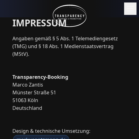
Skip to content
IMPRESSUM
JETZT ANFRAGEN
Artist
Angaben gemäß § 5 Abs. 1 Telemediengesetz
(TMG) und § 18 Abs. 1 Medienstaatsvertrag
Dates
(MStV).
News
About
Transparency-Booking
Marco Zantis
Münster Straße 51
51063 Köln
Deutschland
Design & technische Umsetzung: